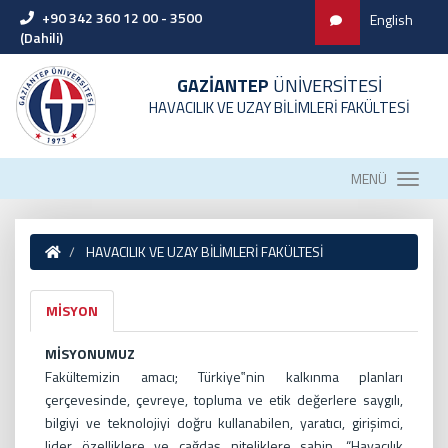
+90 342 360 12 00 - 3500
English
(Dahili)
GAZİANTEP
ÜNİVERSİTESİ
HAVACILIK VE UZAY BİLİMLERİ FAKÜLTESİ
MENÜ
HAVACILIK VE UZAY BİLİMLERİ FAKÜLTESİ
MİSYON
MİSYONUMUZ
Fakültemizin amacı; Türkiye‟nin kalkınma planları
çerçevesinde, çevreye, topluma ve etik değerlere saygılı,
bilgiyi ve teknolojiyi doğru kullanabilen, yaratıcı, girişimci,
lider özelliklere ve çağdaş niteliklere sahip, “Havacılık