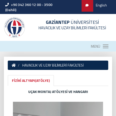
+90 342 360 12 00 - 3500
English
(Dahili)
GAZİANTEP
ÜNİVERSİTESİ
HAVACILIK VE UZAY BİLİMLERİ FAKÜLTESİ
MENÜ
HAVACILIK VE UZAY BİLİMLERİ FAKÜLTESİ
FİZİKİ ALTYAPI(ATÖLYE)
UÇAK MONTAJ ATÖLYESİ VE HANGARI