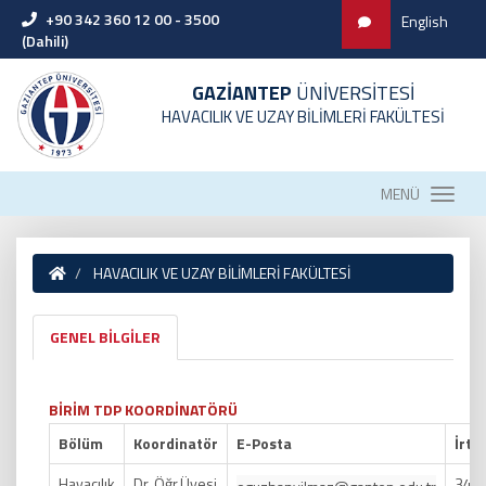
+90 342 360 12 00 - 3500
English
(Dahili)
GAZİANTEP
ÜNİVERSİTESİ
HAVACILIK VE UZAY BİLİMLERİ FAKÜLTESİ
MENÜ
HAVACILIK VE UZAY BİLİMLERİ FAKÜLTESİ
GENEL BİLGİLER
BİRİM TDP KOORDİNATÖRÜ
Bölüm
Koordinatör
E-Posta
İrti
Havacılık
Dr. Öğr.Üyesi
340