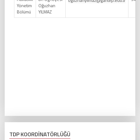
oguzhanyilmaz@gantep.edu.tr
Yönetim
Oğuzhan
Bölümü
YILMAZ
TDP KOORDİNATÖRLÜĞÜ