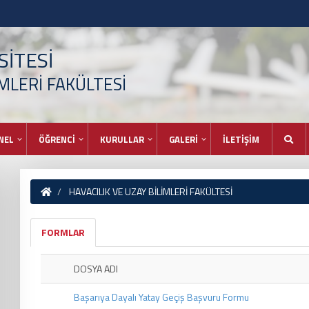
İTESİ
İMLERİ FAKÜLTESİ
NEL
ÖĞRENCİ
KURULLAR
GALERİ
İLETİŞİM
HAVACILIK VE UZAY BİLİMLERİ FAKÜLTESİ
FORMLAR
DOSYA ADI
Başarıya Dayalı Yatay Geçiş Başvuru Formu