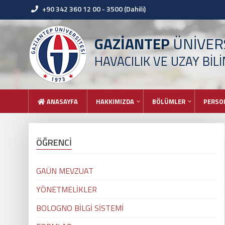
+90 342 360 12 00 - 3500 (Dahili)
GAZİANTEP
ÜNİVERS
HAVACILIK VE UZAY BİL
ANASAYFA
HAKKIMIZDA
BÖLÜMLER
PERSO
ÖĞRENCİ
GAÜN MEVZUAT
YÖNETMELİKLER
BOLOGNO BİLGİ SİSTEMİ