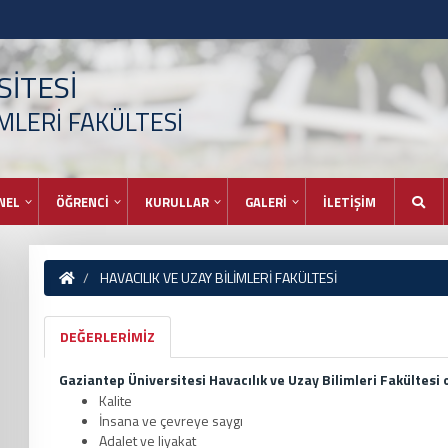
İTESİ
İMLERİ FAKÜLTESİ
NEL
ÖĞRENCİ
KURULLAR
GALERİ
İLETİŞİM
HAVACILIK VE UZAY BİLİMLERİ FAKÜLTESİ
DEĞERLERİMİZ
Gaziantep Üniversitesi Havacılık ve Uzay Bilimleri Fakültesi 
Kalite
İnsana ve çevreye saygı
Adalet ve liyakat